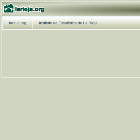
larioja.org
larioja.org
larioja.org
Instituto de Estadística de La Rioja
Navegación