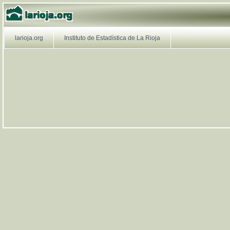
larioja.org
larioja.org
larioja.org
Instituto de Estadística de La Rioja
Navegación