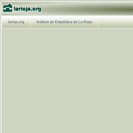
larioja.org
larioja.org
larioja.org
Instituto de Estadística de La Rioja
Navegación